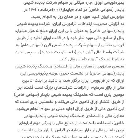
پذیره‌نویسی اوراق اجاره مبتنی بر سهام شرکت پدیده شیمی
پایدار (سهامی خاص) در نماد «پایدار06» 10مردادماه 1401 در
فرابورس ایران کلید خورد و در همان روز به انجام رسید.
به گزارش مدیریت ارتباطات فرابورس ایران، شرکت پدیده شیمی
پایدار(سهامی خاص) به عنوان بانی این اوراق مبلغ 5 هزار میلیارد
ریال از منابع مالی مورد نیاز خود را در قالب اوراق اجاره و از طریق
فروش بخشی از سهام شرکت پدیده شیمی قرن (سهامی عام) به
شرکت واسط مالی آبان دوم (با مسئولیت محدود) و سپس اجاره
به شرط تملیک آن‌ها، تأمین مالی کرد.
محسن صادق‌بیان معاون مالی و اقتصادی هلدینگ پدیده شیمی
پایدار(سهامی خاص) در نشست خبری عرضه پذیره‌نویسی این
اوراق که در فرابورس ایران برگزار شد، با تاکید بر اینکه تامین
مالی از بازار سرمایه، از الزامات شرکت‌های بزرگ است گفت: این
دومین باری است که هلدینگ پدیده شیمی پایدار (سهامی خاص)
از طریق انتشار اوراق تامین مالی می‌کند و نخستین باری است که
این تامین مالی از طریق اوراق اجاره مبتی بر سهام انجام می‌شود.
معاون مالی و اقتصادی هلدینگ پدیده شیمی پایدار(سهامی
خاص)، استفاده بلند مدت از منابع مالی را ویژگی مهم ابزارهای
نوین تامین مالی از بازار سرمایه در قیاس با بازار پولی دانست و
گفت: در پذیره‌نویسی امروز موفق شدیم یکی از بلندمدت‌ترین