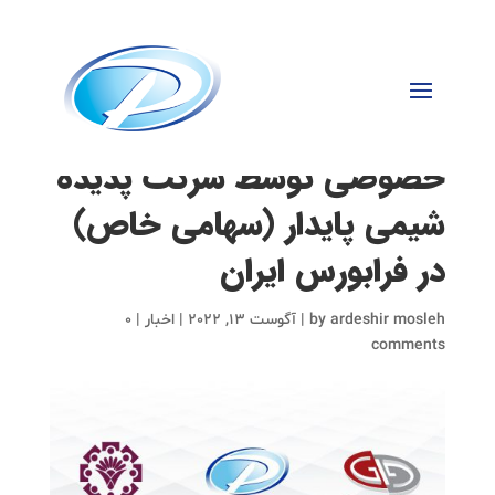
انتشار اولین اوراق صکوک
بدون ضمانت بانکی بخش
خصوصی توسط شرکت پدیده
شیمی پایدار (سهامی خاص)
در فرابورس ایران
ardeshir mosleh
by
|
آگوست 13, 2022
|
اخبار
|
0
comments