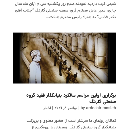
شیمی غرب بازدید نمودند.صبح روز یکشنبه سی‌ام آبان ماه سال
جاری، مدیر عامل محترم گروه معظم صنعتی گلرنگ “جناب آقای
دکتر فضلی” به همراه رئیس محترم هیئت...
برگزاری اولین مراسم سالگرد بنیانگذار فقید گروه
صنعتی گلرنگ
ardeshir mosleh
by
|
نوامبر 8, 2021
|
اخبار
کماکان روزهای ما سرشار است از حضور معنوی و پربرکت
بنیانگذار گروه صنعتی گلرنگ. همچنان با بهره‌گیری از