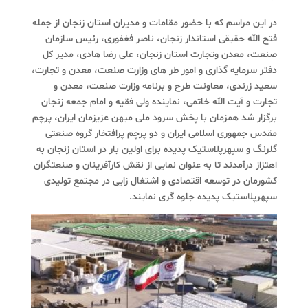
در این مراسم که با حضور مقامات و مدیران استان زنجان از جمله
فتح الله حقیقی استاندار زنجان، ناصر فغفوری، رئیس سازمان
صنعت، معدن وتجارت استان زنجان، علی رضا هادی، مدیر کل
دفتر سرمایه گذاری و امور طر های وزارت صنعت، معدن و تجارت،
سعید زرندی، معاونت طرح و برنامه وزارت صنعت، معدن و
تجارت و آیت الله خاتمی، نماینده ولی فقیه و امام جمعه زنجان
برگزار شد همزمان با پخش سرود ملی میهن عزیزمان ایران، پرچم
مقدس جمهوری اسلامی ایران و دو پرچم پرافتخار گروه صنعتی
گلرنگ و سپهرپلاستیک پدیده برای اولین بار در استان زنجان به
اهتزاز درآمدند تا به عنوان نمایی از نقش کارآفرینان و صنعتگران
کشورمان در توسعه اقتصادی و اشتغال زایی در مجتمع تولیدی
سپهرپلاستیک پدیده جلوه گری نمایند.