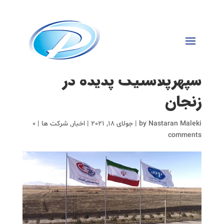
اهتزاز پرچم جمهوری اسلامی
ایران و گروه صنعتی گلرنگ و
سپهرپلاستیک پدیده در
زنجان
Nastaran Maleki
by
|
جولای 18, 2021
|
اخبار
,
شرکت ها
|
0
comments