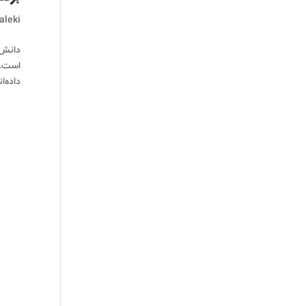
aleki
دانش 
است. 
داده‌ا