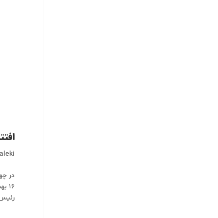
افتت
aleki
در چه
16 
رئیس 