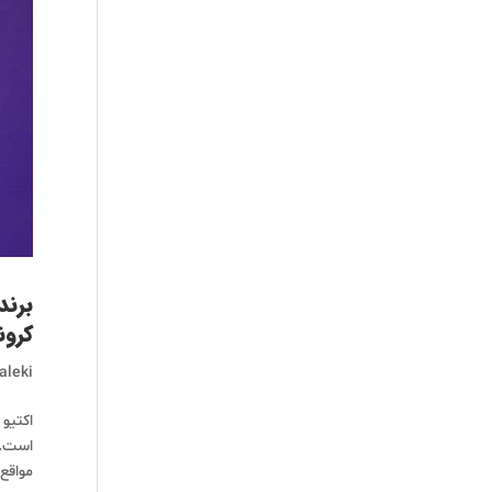
برند
کرون
aleki
اکتیو 
است. 
مواقع.