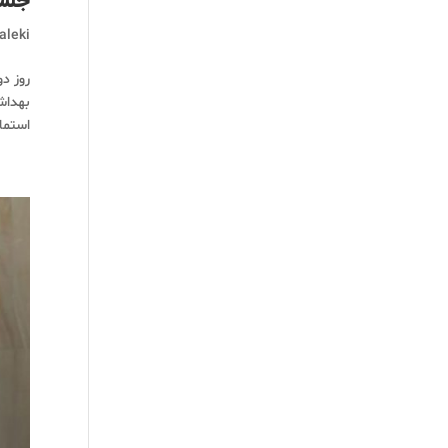
جلسه
aleki
بهداش
استما