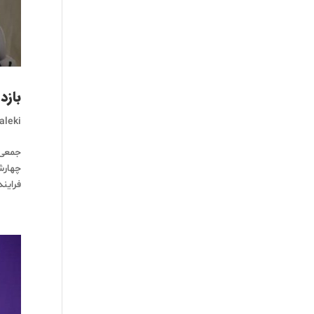
بازد
aleki
جمعی 
فرایند