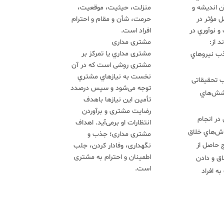
 اندیشه و
منزلت، حیثیت، موقعیت،
 مؤثر در
حرمت، شأن و مقام و احترام
و نوآوري در
افراد است.
د از:
مشتری مداری
مشتری مداري یا تمرکز بر
ذب نیروهاي
مشتری روشی است که در آن
نخست به نیازهاي مشتري
 تحقیقاتی
توجه می‌شود و سپس درصدد
وشش‌هاي
تأمین این نیازها باهدف
رضایت مشتری و برآوردن
 در انجام
انتظارات او برمی‌آید. اهداف
اش‌هاي خلاق
مشتری مداری؛ جذب و
ج حاصل از
نگهداری، وفادار کردن، جلب
اطمینان و احترام به مشتری
ق و دادن
است.
ه افراد