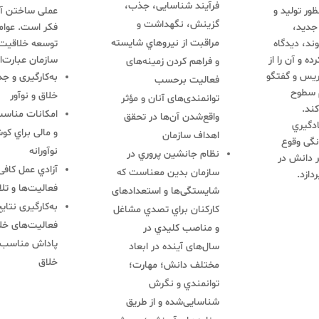
فرآیند شناسایی، جذب،
ظور تولید و
عملی ساختن آن
گزینش، نگهداشت و
جدید،
فکر است. عوامل
مراقبت از نیروهاي شایسته
ند، دیدگاه
توسعه خلاقیت 
ه و آن را از
سازمان عبارت‌ان
و فراهم کردن زمینه‌های
دریس و گفتگو
به‌کارگیری و ج
فعالیت برحسب
م سطوح
خلاق و نوآور
توانمندی‌های آنان و مؤثر
ند.
امکانات مناسب
واقع‌شدن آن‌ها در تحقق
ادگیري
و مالی براي ک
اهداف سازمان
نگی وقوع
نوآورانه
نظام جانشین پروري در
ر دانش در
آزادي عمل کافی
سازمان بدین معناست که
دازد.
فعالیت‌ها و تل
شایستگی‌ها و استعدادهای
به‌کارگیری نتای
کارکنان براي تصدي مشاغل
فعالیت‌های خلا
و مناصب کلیدي در
پاداش مناسب ب
سال‌های آینده در ابعاد
خلاق
مختلف دانش؛ مهارت؛
توانمندي و نگرش
شناسایی‌شده و از طریق